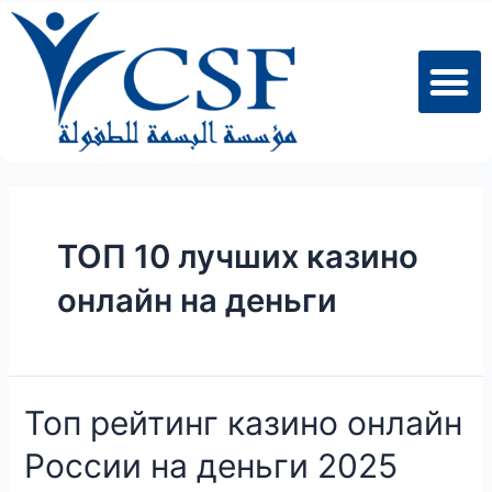
ТОП 10 лучших казино
онлайн на деньги
Топ рейтинг казино онлайн
России на деньги 2025