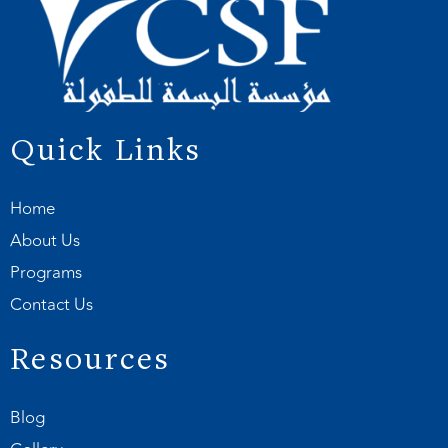
Quick Links
Home
About Us
Programs
Contact Us
Resources
Blog