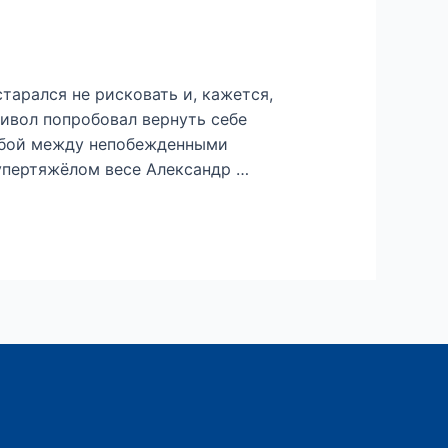
арался не рисковать и, кажется,
Бивол попробовал вернуть себе
ся бой между непобежденными
пертяжёлом весе Александр …