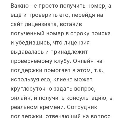
Важно не просто получить номер, а
ещё и проверить его, перейдя на
сайт лицензиата, вставив
полученный номер в строку поиска
и убедившись, что лицензия
выдавалась и принадлежит
проверяемому клубу. Онлайн-чат
поддержки помогает в этом, т.к.,
используя его, клиент может
круглосуточно задать вопрос,
онлайн, и получить консультацию, в
реальном времени. Сотрудник
поддержки, отвечающий на вопрос,