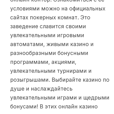
условиями можно на официальных
сайтах покерных комнат. Это
заведение славится своими
увлекательными игровыми
автоматами, живыми казино и
разнообразными бонусными
программами, акциями,
увлекательными турнирами и
розыгрышами. Выбирайте казино по
душе и наслаждайтесь
увлекательными играми и щедрыми
бонусами! В этих онлайн казино