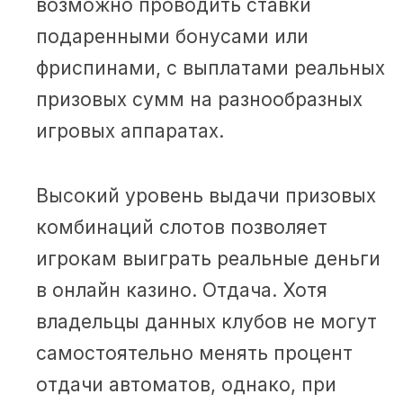
возможно проводить ставки
подаренными бонусами или
фриспинами, с выплатами реальных
призовых сумм на разнообразных
игровых аппаратах.
Высокий уровень выдачи призовых
комбинаций слотов позволяет
игрокам выиграть реальные деньги
в онлайн казино. Отдача. Хотя
владельцы данных клубов не могут
самостоятельно менять процент
отдачи автоматов, однако, при