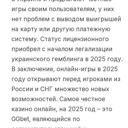
игры своим пользователям, у них
нет проблем с выводом выигрышей
на карту или другую платежную
систему. Статус лицензионного
приобрел с началом легализации
украинского гемблинга в 2025 году.
В заключение, онлайн-игры в 2025
году открывают перед игроками из
России и СНГ множество новых
возможностей. Самое честное
казино онлайн, на 2025 год – это
GGbet, являющийся по