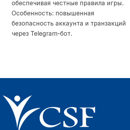
обеспечивая честные правила игры.
Особенность: повышенная
безопасность аккаунта и транзакций
через Telegram-бот.