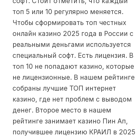
софт. Стоит отметить, что каждый
топ 5 или 10 регулярно меняется.
Чтобы сформировать топ честных
онлайн казино 2025 года в России с
реальными деньгами используется
специальный софт. Есть лицензия. В
топ 10 не попадают казино, которые
не лицензионные. В нашем рейтинге
собраны лучшие ТОП интернет
казино, где нет проблем с выводом
денег. Второе место в нашем
рейтинге занимает казино Пин Ап,
получившее лицензию КРАИЛ в 2025