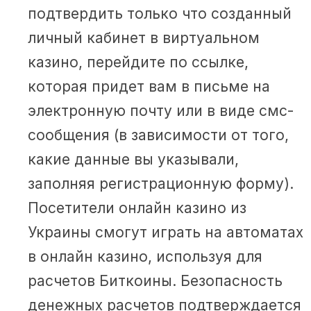
подтвердить только что созданный
личный кабинет в виртуальном
казино, перейдите по ссылке,
которая придет вам в письме на
электронную почту или в виде смс-
сообщения (в зависимости от того,
какие данные вы указывали,
заполняя регистрационную форму).
Посетители онлайн казино из
Украины смогут играть на автоматах
в онлайн казино, используя для
расчетов Биткоины. Безопасность
денежных расчетов подтверждается