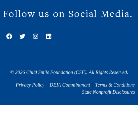
Follow us on Social Media.
© 2026 Child Smile Foundation (CSF). All Rights Reserved.
Privacy Policy
DEIA Commintment
Terms & Conditions
State Nonprofit Disclosures